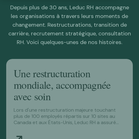
une fin
réorganisation
un avis
du
plusieurs
un poste
On fait partie d’une équipe globale, Career Partners
Nous écrire
Depuis plus de 30 ans, Leduc RH accompagne
International. Nos expertises sont décuplées et nos
les organisations à travers leurs moments de
Restructurer
d'emploi
d'expert·e
support
postes
clé
Études de cas
Rencontre
interventions se déploient sans limite
avec
changement. Restructurations, transition de
Accompagnement
Du savoir-
Mobiliser
Trouver le
RH
géographique.
Coordonnées
Des histoires et des
considération
carrière, recrutement stratégique, consultation
professionnel et
faire et de
une équipe
bon profil
mandats réalisés.
Maintenir
RH. Voici quelques-unes de nos histoires.
bienveillant
l'expérience
de
pour
Voyez comment
et
recruteurs
votre
Leduc RH fait la
développer
poste
différence.
vos
opérations
Une restructuration
RH
mondiale, accompagnée
avec soin
Lors d'une restructuration majeure touchant
plus de 100 employés répartis sur 10 sites au
Canada et aux États-Unis, Leduc RH a assuré
une présence terrain le jour des annonces et
déployé des programmes de transition