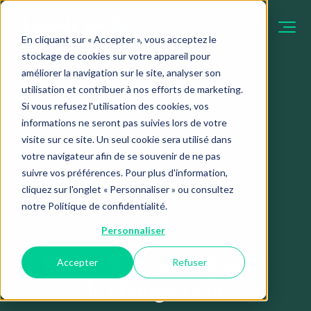
En cliquant sur « Accepter », vous acceptez le
stockage de cookies sur votre appareil pour
améliorer la navigation sur le site, analyser son
utilisation et contribuer à nos efforts de marketing.
Étude
Si vous refusez l'utilisation des cookies, vos
de cas
À propos
informations ne seront pas suivies lors de votre
visite sur ce site. Un seul cookie sera utilisé dans
De guides en gestion
Notre approche
Guides pratiques
votre navigateur afin de se souvenir de ne pas
de carrière à des
suivre vos préférences. Pour plus d'information,
astuces pratiques en
On croit en la collaboration engagée et au partage
et astuces
cliquez sur l'onglet « Personnaliser » ou consultez
RH, nos experts
d'expertise et de connaissances. Oeuvrer en
De guides en
notre
Politique de confidentialité
.
partagent leur
tandem avec les organisations pour l'atteinte de
études de cas
transition de carrière
expertise.
leurs objectifs.
Personnaliser
à des astuces
Leduc RH accompagne
Une restructuration mondial
pratiques en RH, nos
Accepter
Refuser
accompagnée avec soin
experts partagent
le changement
leur expertise.
Nous appeler
Lire la suite
Accompagner
Gérer une
Obtenir
Obtenir
Recruter
Recruter
Membre du plus vaste réseau