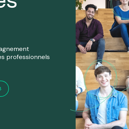
es
ence.
Coordonnées
Obtenir du
Obtenir un avis
support RH
d'expert·e
Maintenir et
Du savoir-faire et
développer vos
pagnement
de l'expérience
opérations RH
es professionnels
Recruter
Recruter un
plusieurs
3
poste clé
postes
Trouver le bon
Mobiliser une
profil pour votre
équipe de
poste
recruteurs