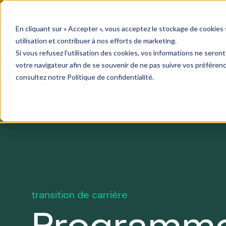
En cliquant sur « Accepter », vous acceptez le stockage de cookies su
utilisation et contribuer à nos efforts de marketing.
Si vous refusez l'utilisation des cookies, vos informations ne seront 
votre navigateur afin de se souvenir de ne pas suivre vos préférence
consultez notre
Politique de confidentialité
.
Ser
À propos
Guides
Notre approche
Étud
De guides en gestion de carrière à des astuces p
On croit en la collaboration engag
pratiques et
nos experts partagent leur expertise.
d'expertise et de connaissances. 
Des hi
astuces
transition de carrière
les organisations pour l'atteinte de
mandat
De guides en
Voyez
transition de
Leduc 