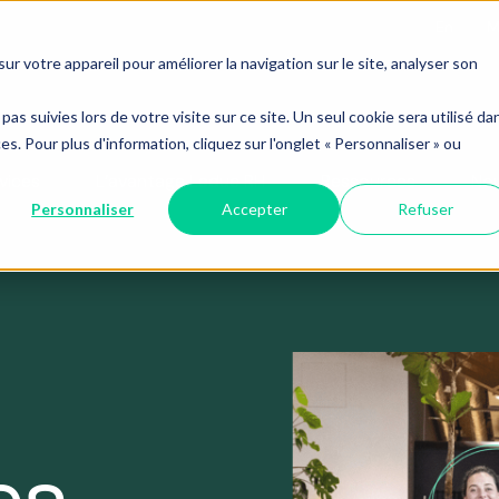
En
M
r votre appareil pour améliorer la navigation sur le site, analyser son
pas suivies lors de votre visite sur ce site. Un seul cookie sera utilisé da
s. Pour plus d'information, cliquez sur l'onglet « Personnaliser » ou
vices
L’avantage Leduc RH
Ressources
Nou
Personnaliser
Accepter
Refuser
Accompagner
Membre du plus v
Gérer une
es de cas
ratiques en RH,
ée et au partage
On fait partie d’une 
une fin d'emploi
réorganisation
Oeuvrer en tandem avec
stoires et des
International. Nos ex
Accompagnement
 leurs objectifs.
s réalisés.
Restructurer avec
interventions se dépl
professionnel et
 comment
considération
bienveillant
RH fait la