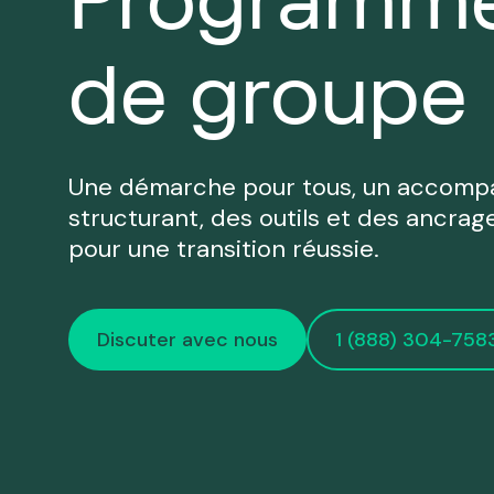
Programm
carrière à des
différ
astuces pratiques
Nous appeler
Nous écrire
Rencontre
de groupe
en RH, nos experts
partagent leur
expertise.
Une démarche pour tous, un accom
structurant, des outils et des ancrag
pour une transition réussie.
Discuter avec nous
1 (888) 304-758